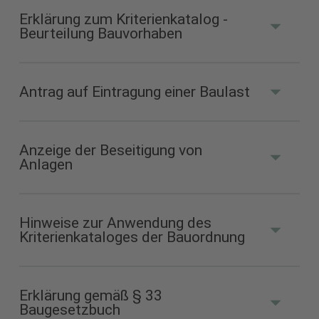
Erklärung zum Kriterienkatalog -
Beurteilung Bauvorhaben
Formular zur Anzeige
Nutzungsbeginn (PDF 35 kB)
Antrag auf Eintragung einer Baulast
Formular zur Erklärung und
Beurteilung (PDF 633 kB)
Anzeige der Beseitigung von
Anlagen
Antragsformular (PDF 63 kB)
Hinweise zur Anwendung des
Kriterienkataloges der Bauordnung
Formular zur Anzeige (PDF 43
kB)
Erklärung gemäß § 33
Baugesetzbuch
Hinweise zum Download (PDF