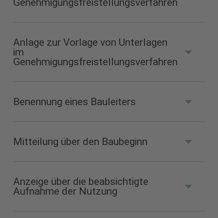
Genehmigungsfreistellungsverfahren
Anlage zur Vorlage von Unterlagen
im
Antragsformular (PDF 118 kB)
Genehmigungsfreistellungsverfahren
Benennung eines Bauleiters
Anlage (PDF 53 kB)
Mitteilung über den Baubeginn
Formular zur Benennung (PDF
36 kB)
Anzeige über die beabsichtigte
Aufnahme der Nutzung
Mitteilungsformular (PDF 42
kB)