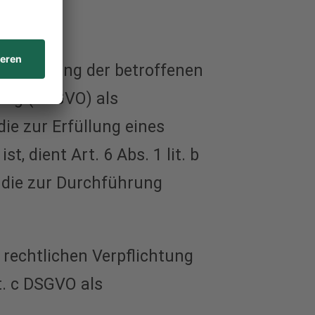
nwilligung der betroffenen
nung (DSGVO) als
ie zur Erfüllung eines
t, dient Art. 6 Abs. 1 lit. b
 die zur Durchführung
 rechtlichen Verpflichtung
it. c DSGVO als