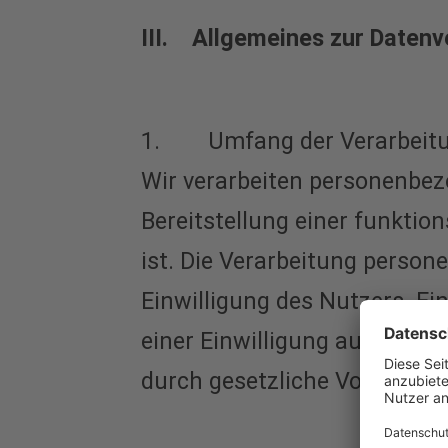
III. Allgemeines zur Datenv
1. Umfang der Verarbeitu
Wir verarbeiten personenbez
Bereitstellung einer funktio
ist. Die Verarbeitung perso
Einwilligung des Nutzers. Ei
einer Einwilligung aus tatsä
durch gesetzliche Vorschrifte