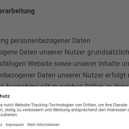
erarbeitung
ng personenbezogener Daten
ogene Daten unserer Nutzer grundsätzlich 
nsfähigen Website sowie unserer Inhalte un
nenbezogener Daten unserer Nutzer erfolgt
ne Ausnahme gilt in solchen Fällen, in den
chlichen Gründen nicht möglich ist und di
n gestattet ist.