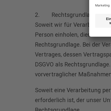
2. Rechtsgrundlage für di
Soweit wir für Verarbeitung
Person einholen, dient Art. 
Rechtsgrundlage. Bei der Ve
Vertrages, dessen Vertragspart
DSGVO als Rechtsgrundlage. 
vorvertraglicher Maßnahmen 
Soweit eine Verarbeitung per
erforderlich ist, der unser Un
Rechtsgrundlage.