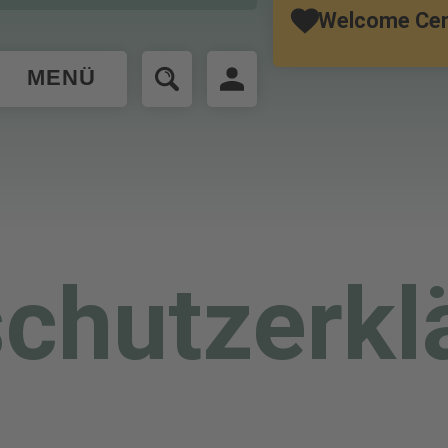
Welcome Cen
MENÜ
chutzerkl