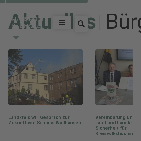
DER LANDRAT INFORMIERT
UNSER SERVICE FÜR SIE
MANSFELD-SÜDHARZ
UNSER LANDKREIS
Aktuelles
Bür
Landkreis will Gespräch zur
Vereinbarung unterz
Zukunft von Schloss Wallhausen
Land und Landkreis 
Sicherheit für
Kreisvolkshochschu