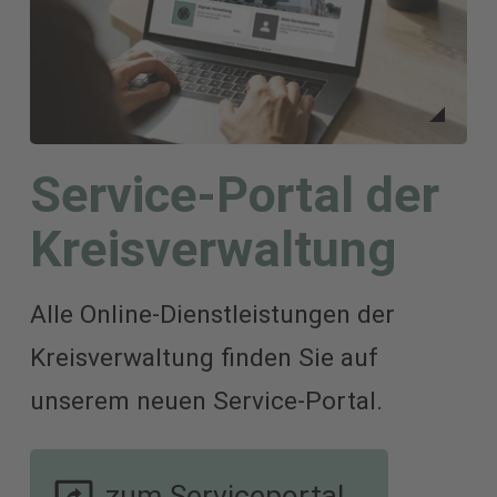
stets aktuell.
Mansfeld-Südharz - hier sind Sie
mittendrin!
Service-Portal der
Viel Spaß beim Klicken!
Kreisverwaltung
Ihr Landrat
Alle Online-Dienstleistungen der
André Schröder
Kreisverwaltung finden Sie auf
unserem neuen Service-Portal.
zum Serviceportal