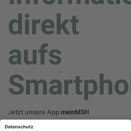
direkt
aufs
Smartpho
Jetzt unsere App
meinMSH
downloaden.