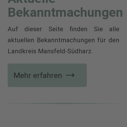
Bekanntmachungen
Auf dieser Seite finden Sie alle
aktuellen Bekanntmachungen für den
Landkreis Mansfeld-Südharz.
weitere
mehr zum
weitere
Mehr erfahren
Informati
Studienga
Informati
2
/
4
Beamtenlaufbahn beim Landkreis
Ausbildung beim Landkreis
Studieren beim Landkreis