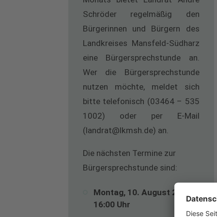
Schröder regelmäßig den
Bürgerinnen und Bürgern des
Landkreises Mansfeld-Südharz
eine Bürgersprechstunde an.
Wer die Bürgersprechstunde
nutzen möchte, meldet sich
bitte telefonisch (03464 – 535
1002) oder per E-Mail
(landrat@lkmsh.de) an.
Die nächsten Termine zur
Bürgersprechstunde sind:
Montag, 10. August 2026,
16:00 Uhr