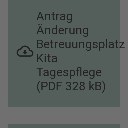
jetzt
Antrag
lesen
Änderung
Betreuungsplatz
Kita
lernen.
Tagespflege
(PDF 328 kB)
"