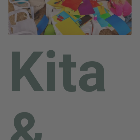
von
morgen
Kita
ausseh
&
wird,