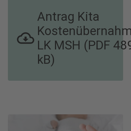
(Astrid
Antrag Kita
Kostenübernah
Lindgre
LK MSH (PDF 48
kB)
Familien mit ihren Kindern
sind die kleinsten und
wichtigsten Zellen unserer