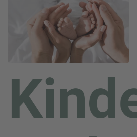
Gesellschaft. Um wachsen
zu können, brauchen
Familien manchmal aber
auch Unterstützung und
Kind
Hilfe. Hier leistet das
Jugendamt des
Landkreises einen
wichtigen Beitrag und