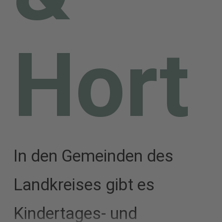
hängt
Hort
in
großem
In den Gemeinden des
Landkreises gibt es
Maß
Kindertages- und