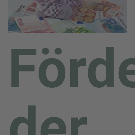
Förd
der