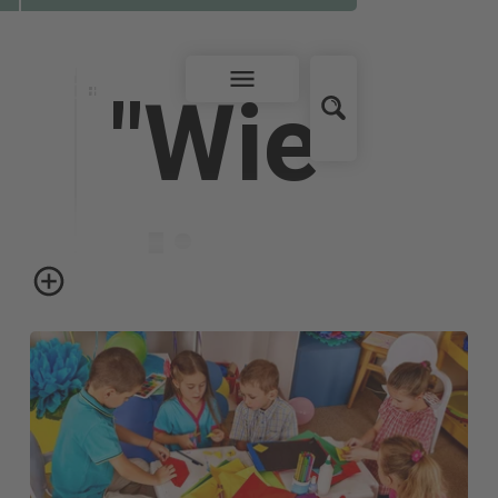
"Wie
die
Welt