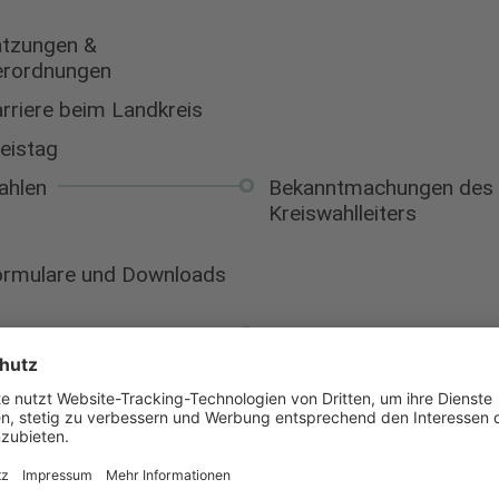
tzungen &
erordnungen
rriere beim Landkreis
eistag
ahlen
Bekanntmachungen des
Kreiswahlleiters
rmulare und Downloads
ldung
Regionales
Medienzentrum