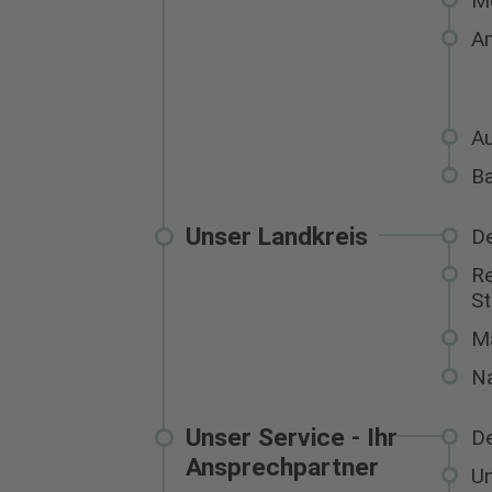
M
Am
Au
Ba
Unser Landkreis
De
Re
St
Ma
Na
Unser Service - Ihr
De
Ansprechpartner
U