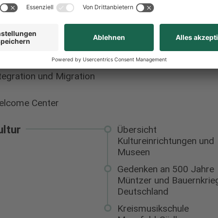
milie
ziales
nioren
sundheit
tegration und Migration
elcome Center
ultur
Übersicht
Kultureinrichtungen und
Museen
Gedenken an 500 Jahre
Müntzer und Bauernkrieg
Deutschland
Kreismusikschule