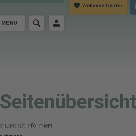
Welcome Center
MENÜ
Seitenübersich
r Landrat informiert