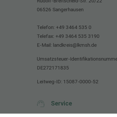
Rudolf-Breitscheid-Str. 20/22
06526 Sangerhausen
Telefon:
+49 3464 535 0
Telefax:
+49 3464 535 3190
E-Mail:
landkreis@lkmsh.de
Umsatzsteuer-Identifikationsnummer
DE272171835
Leitweg-ID: 15087-0000-52
Service