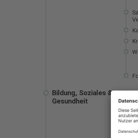
Sa
V
Ka
Kr
W
Fo
Bildung, Soziales &
Bi
Gesundheit