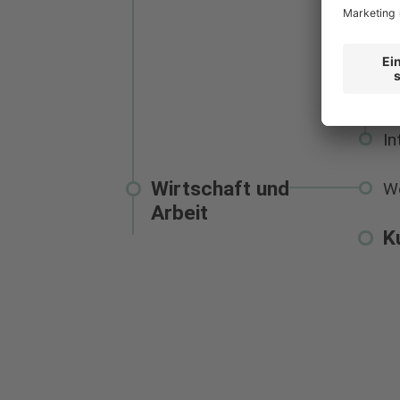
Fa
So
Se
Ge
In
Wirtschaft und
W
Arbeit
K