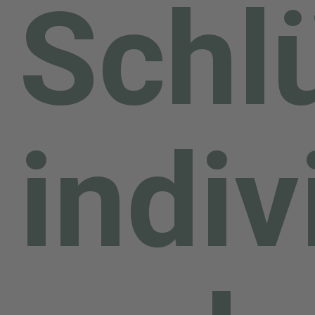
Schl
indiv