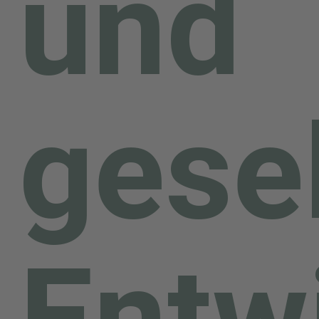
und
gesel
Entw