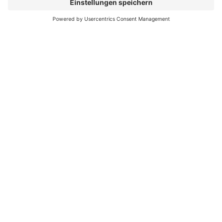
von 10 Prozent.
Leben gerufen. Es
richtet sich speziell an
Vorgesehene
alle hilfebedürftigen
Gesamtausgaben
Kinder, Jugendliche
belaufen sich auf
und junge Erwachsene
4.737.400 €
Mehr lesen
Die ersten Schulen, die
über passives und aktives