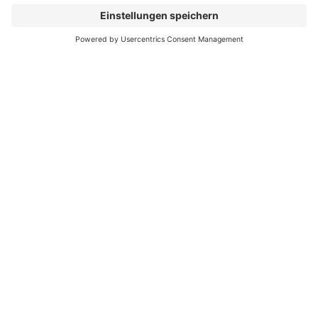
Standortkarte
MSH (PDF 8,16
MB)
Standortentwicklungsges
MSH
Virtuelles