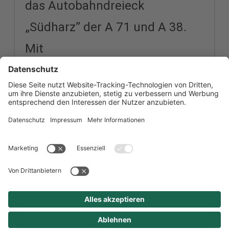
das Autobahndreieck
„Südharz” der A 71 und A 38.
Mit
dem Eisenbahnknotenpunkt
Sangerhausen werden die
Strecken Magdeburg – Erfurt –
Lutherstadt
Eisleben sowie Halle –
Kassel verbunden.
Mehr lesen