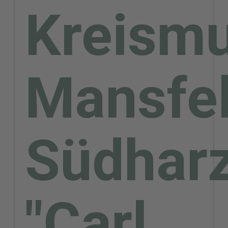
Kreismu
Mansfe
Südhar
"Carl