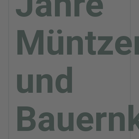
Jahre
Müntze
und
Bauernk