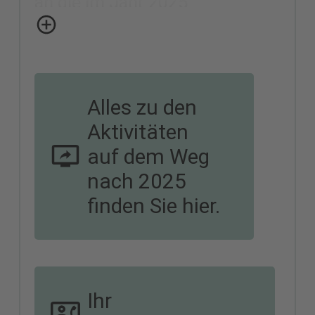
an die im Jahr 2025
bevorstehenden Jubiläen „500
Jahre Deutscher Bauernkrieg“
und „500. Todestag des
Alles zu den
Reformators Thomas Müntzer“
Aktivitäten
aus. Hier gibt es mit Stolberg
auf dem Weg
nach 2025
und Allstedt gleich zwei
finden Sie hier.
authentische Orte, die eng mit
Thomas Müntzer verbunden
sind.
Ihr