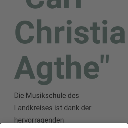
Christi
Agthe"
Die Musikschule des
Landkreises ist dank der
hervorragenden