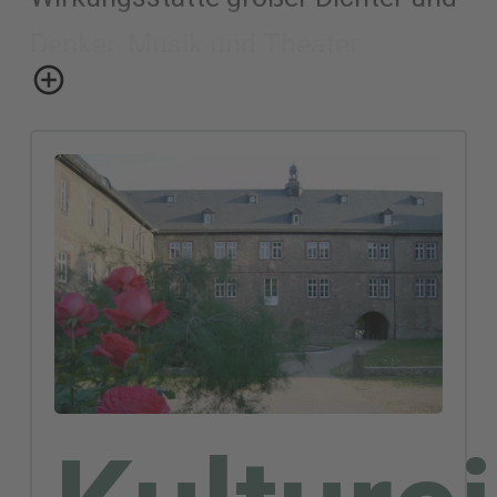
Denker, Musik und Theater,
Traditionspflege - die Liste der
kulturellen Räume im Landkreis ist
ebenso lang wie vielfältig. Wandeln
Sie auf den Spuren Luthers,
Müntzers oder Novalis', erleben Sie
herausragende Aufführungen in
der Kreismusikschule oder im
Theater, tauchen Sie tief in die
Geschichte des Landes ein - in