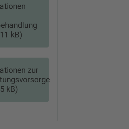
ationen
ehandlung
11 kB)
ationen zur
tungsvorsorge
5 kB)