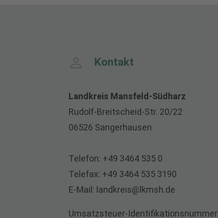
Persönlichkeiten
1. Änderungssat
Richtlinie zur Ge
Südharz (PDF 2,
Satzung der Spa
Satzung Wahl Kre
Nachtragshausha
Kontakt
Richtlinie zur U
besonderen Bedar
Landkreis Mansfeld-Südharz
Südharz - ab 01.
Rudolf-Breitscheid-Str. 20/22
06526 Sangerhausen
Beschluss zur Ri
Telefon:
+49 3464 535 0
Telefax:
+49 3464 535 3190
E-Mail:
landkreis@lkmsh.de
Umsatzsteuer-Identifikationsnummer 