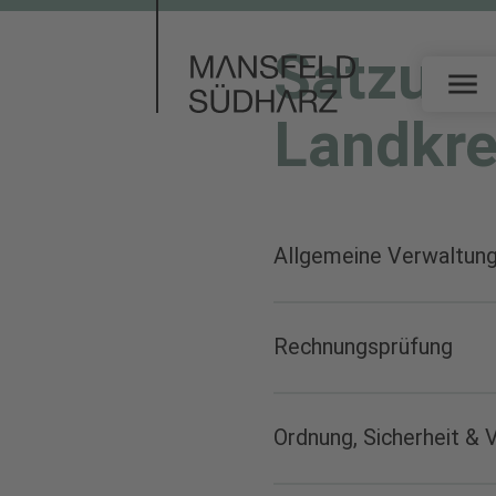
Satzung
Landkre
Allgemeine Verwaltun
Rechnungsprüfung
Hauptsatzung de
Ordnung, Sicherheit & 
1. Satzung zur Ä
Rechnungsprüfun