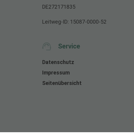
DE272171835
Leitweg-ID: 15087-0000-52
Service
Datenschutz
Impressum
Seitenübersicht