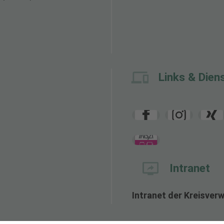
Links & Dien
Intranet
Intranet der Kreisver