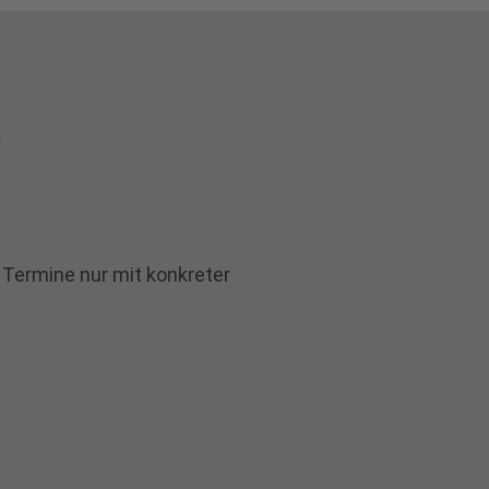
es Mansfeld-
n
chtungen mit
andkreis Mansfeld-
 Termine nur mit konkreter