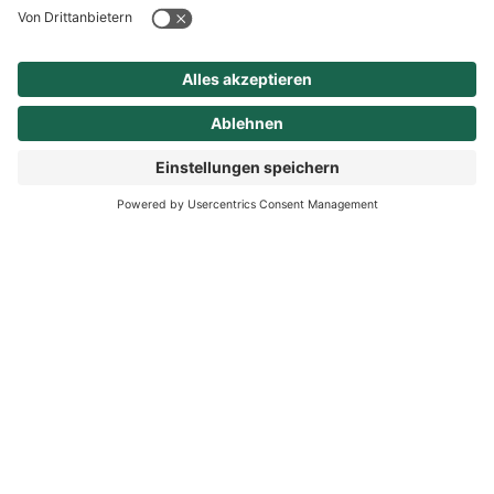
Für die Haltung und den Handel mit
geschützten Tieren gelten im Rahmen des
Artenschutzes entsprechende Vorgaben.
Tierbestände melden Sie bitte an die Untere
Naturschutzbehörde des Landkreises. Das
Formular finden Sie hier. Zudem gibt es hier
wichtige Informationen zum Thema.
Gleichzeitig stellt auch das
Landesamt für
Umweltschutz des Landes Sachsen-
Anhalt
entsprechende Informationen zur