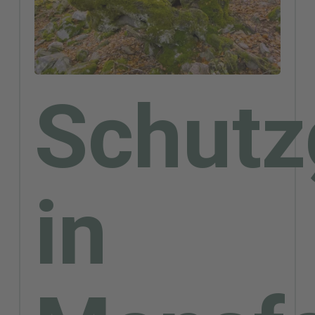
wahrzunehmen. Dies liegt in der
Zuständigkeit des Umweltamtes.
Hier finden Sie mehr
Schutz
Informationen zu den
verschiedenen Themen des
Natur- und Artenschutzes.
in