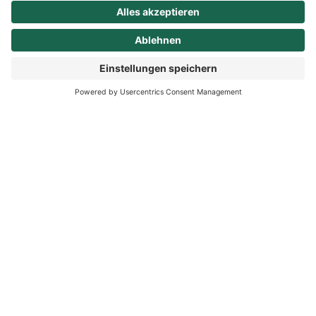
das Ziel, Artenschutz und
Entwicklung des Landkreises
in Einklang zu bringen. Hier
Fleder
erfahren Sie mehr zum
Thema.
Rotmil