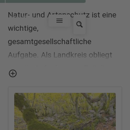
Natur- und Artenschutz ist eine
wichtige,
gesamtgesellschaftliche
Aufgabe. Als Landkreis obliegt
uns die Aufgabe, zum Teil die
schutzwürdigen Areale in
unserer Region auszuweisen,
Verordnungen zu erlassen und
eine Kontrollfunktion