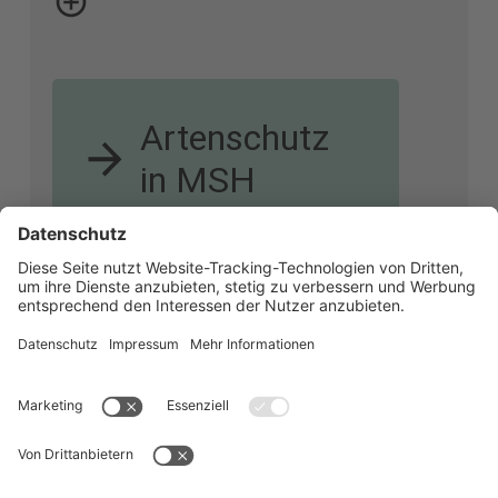
Schutzmechanismen. Diese
sind immer dann notwendig,
Artenschutz
wenn eine Art beispielsweise
in MSH
durch
Landnutzungsänderung,
Klimawandel oder
Umweltverschmutzung
bedroht ist. Im Artenschutz
geht es deshalb vor allem um
Nachhaltigkeit. In MSH ist es