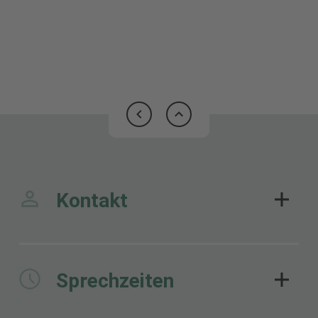
Baumnaturdenkmale VG Mansfelder Grund-
Helbra (PDF 3,30 MB)
Kontakt
Sprechzeiten