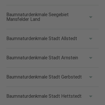
Baumnaturdenkmale Seegebiet
Baumnaturdenkmale Lutherstadt Eisleben
Mansfelder Land
(PDF 2,95 MB)
Baumnaturdenkmale Stadt Allstedt
Baumnaturdenkmale Seegebiet Mansfelder
Land (PDF 4,19 MB)
Baumnaturdenkmale Stadt Arnstein
Baumnaturdenkmale Stadt Allstedt (PDF
1,51 MB)
Baumnaturdenkmale Stadt Gerbstedt
Baumnaturdenkmale Stadt Arnstein (PDF
2,76 MB)
Baumnaturdenkmale Stadt Hettstedt
Baumnaturdenkmale Stadt Gerbstedt (PDF
3,74 MB)