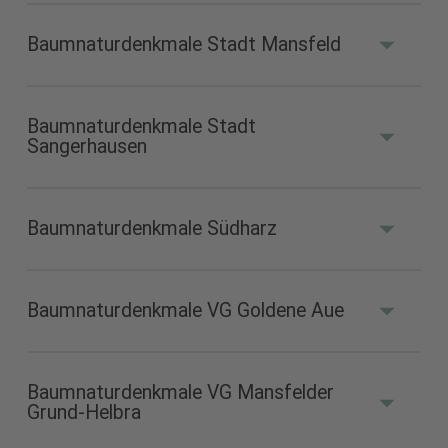
Baumnaturdenkmale Stadt Mansfeld
Baumnaturdenkmale Stadt Hettstedt (PDF
1,82 MB)
Baumnaturdenkmale Stadt
Baumnaturdenkmale Stadt Mansfeld (PDF
Sangerhausen
7,32 MB)
Baumnaturdenkmale Südharz
Baumnaturdenkmale Stadt Sangerhausen
(PDF 4,44 MB)
Baumnaturdenkmale VG Goldene Aue
Baumnaturdenkmale Südharz (PDF 4,59 MB)
Baumnaturdenkmale VG Mansfelder
Baumnaturdenkmale VG Goldene Aue (PDF
Grund-Helbra
1,26 MB)