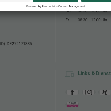
Mi:
Verwaltungstag: Te
Do:
08:30 - 15:00 Uhr
Fr:
08:30 - 12:00 Uhr
-ID): DE272171835
Links & Diens