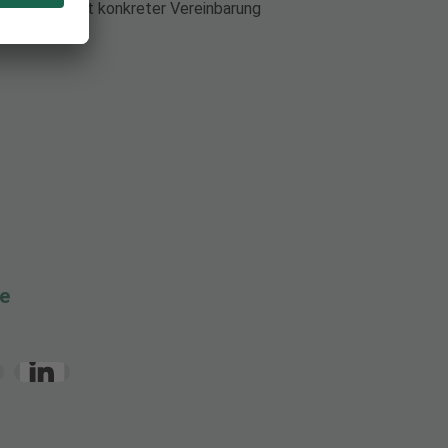
rmine nur mit konkreter Vereinbarung
te