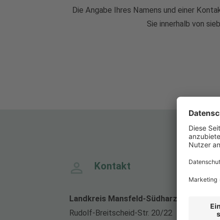
Die Angabe Ihres Namens und einer Kontakt
Sie innerhalb von si
Kontakt
Landkreis Mansfeld-Südharz
Rudolf-Breitscheid-Str. 20/22