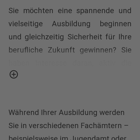
Sie möchten eine spannende und
vielseitige Ausbildung beginnen
und gleichzeitig Sicherheit für Ihre
berufliche Zukunft gewinnen? Sie
haben Interesse daran, aktiv die
Entwicklung des Landkreises
Mansfeld-Südharz mitzugestalten?
Und Sie wünschen sich eine
Während Ihrer Ausbildung werden
Tätigkeit, in der Sie nach Ihrer
Sie in verschiedenen Fachämtern –
Ausbildung Verantwortung
beispielsweise im Jugendamt oder