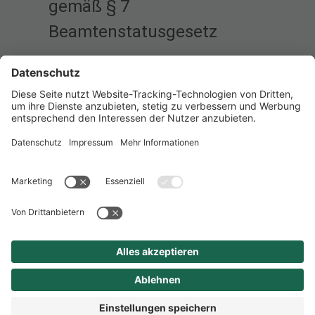
gemäß § 7
Beamtenstatusgesetz
mindestens einen
Realschulabschluss oder
einen gleichwertigen
Bildungsabschluss mit gutem
Gesamtdurchschnitt
gute Noten in Mathematik
und Deutsch
fundierte IT-Kenntnisse,
insbesondere in den MS