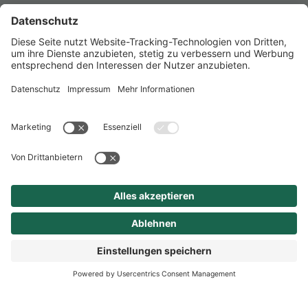
eine attraktive
Ausbildungsvergütung nach
TVAöD
vermögenswirksame
Leistungen, eine
Jahressonderzahlung sowie
eine Ausbildungsprämie bei
erfolgreichem Abschluss der
Ausbildung
flexible Arbeitszeitgestaltung
(Gleitzeit)