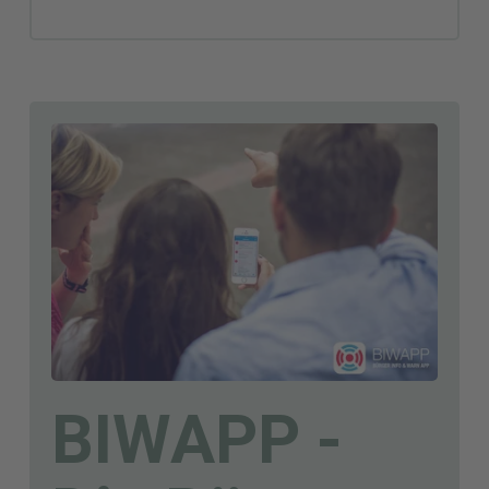
Notrufe werden hier
entgegen genommen und
weitergeleitet. Gleiches gilt
für Hilfeersuchen für
Feuerwehr, Rettungsdienst,
Katastrophenschutz und die
übergemeindliche
Gefahrenabwehr.
BIWAPP -
Zudem werden über die