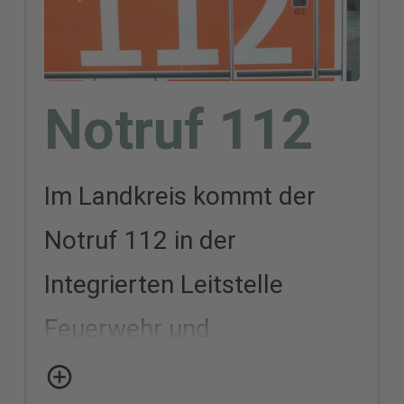
eng mit anderen Behörden
(z. B. Polizei, Bundeswehr
oder Energieversorgern)
Notruf 112
zusammen. Zudem gibt es
Katastrophenschutzeinheiten
.
Im Landkreis kommt der
Notruf 112 in der
Integrierten Leitstelle
Feuerwehr und
Rettungsdienst an. Die