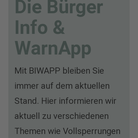
Die Bürger
Integrierte Leitstelle alle
Info &
erforderlichen Einsatzkräfte
der Feuerwehren, des
WarnApp
Rettungsdienstes
Mit BIWAPP bleiben Sie
(Notfallrettung und
immer auf dem aktuellen
qualifizierter
Stand. Hier informieren wir
Krankentransport), des
aktuell zu verschiedenen
Katastrophenschutzes
Themen wie Vollsperrungen
alarmiert und von hier aus