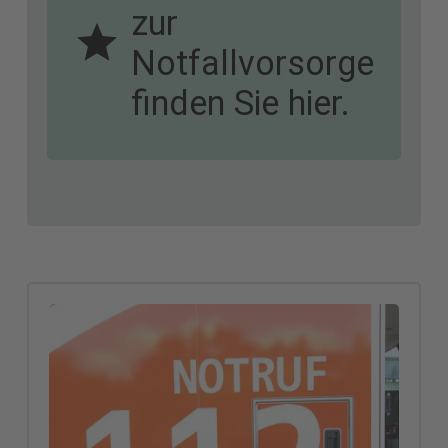
zur
Katastrophenschutzstab
Notfallvorsorge
gebildet.
finden Sie hier.
Zudem werden
Vorbereitungen getroffen,
um im Ernstfall
schnellstmöglich den
Einsatz zu koordinieren.
Dabei arbeitet der Landkreis