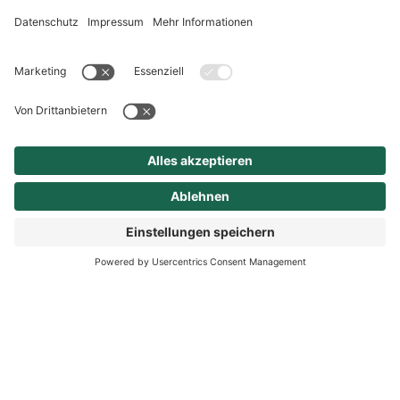
qualifizierten
Krankentransportes wählen
Sie die +49 (0) 3464 - 19
222. Bei Fragen rund um
den kassenärztlichen
Bereitschaftsdienst wenden
Sie sich an die 116 117.
Kreisfeuerweh