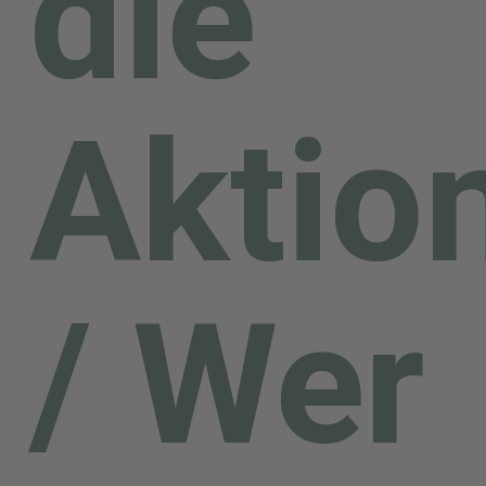
die
sich um eine historische
Apfel-Sorte, die seit 2019
Aktio
beim Bundessortenamt
registriert ist. Der Landkreis
Mansfeld-Südharz stellt für
/ Wer
die Teilnehmer der Mitmach-
Aktion „Müntzer sehen! –
Apfelbaum erhalten“ je einen
„Frankenhäuser Müntzer-