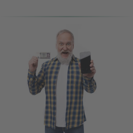
zum Selberpflanzen!
Im Rahmen des
Bauernkriegsgedenkens
1524/1525 und dem 500.
Todestag von Thomas
Müntzer gibt es zahlreiche
Initiativen in Sachen-Anhalt,
die an dieses Geschehen