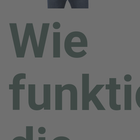
erinnern. Dem Landkreis
Wie
Mansfeld-Südharz ist es über
den Kontakt zu einem
Züchter dieser historischen
Sorte gelungen, eine Anzahl
funkti
des „Frankenhäuser Müntzer-
Apfel“ veredeln zu lassen.
Beim „Frankenhäuser
Müntzer-Apfel“ handelt es