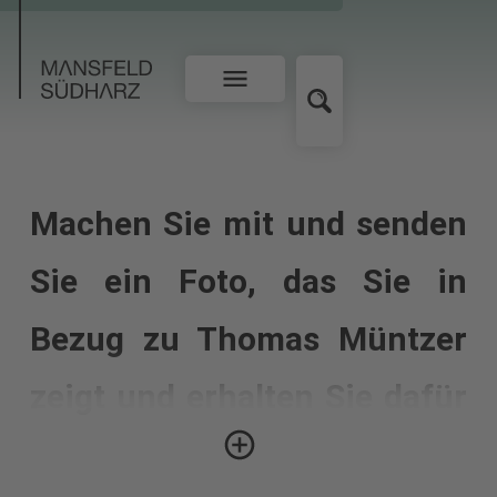
Bauernkriegsgedenken
Sachsen-Anhalt:
MITMACH-AKTION FÜR
ALLE BÜRGER DES
LANDES SACHSEN-
ANHALT:
Machen Sie mit und senden
„Müntzer sehen! – Apfelbaum
erhalten“
Sie ein Foto, das Sie in
Bezug zu Thomas Müntzer
zeigt und erhalten Sie dafür
einen Müntzer-Apfelbaum