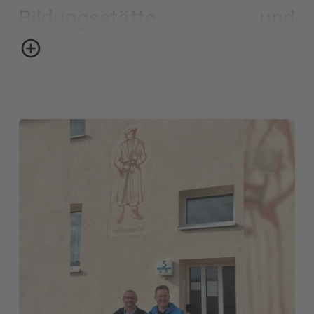
Bildungsstätte und
Hausmeister Fred Finzel
zusammen mit Mitarbeitern
beim Pflanzen von drei
"Frankenhäuser Müntzer-
Apfel"- Bäumen auf Schloss
Mansfeld - direkt an der
Wehrmauer.