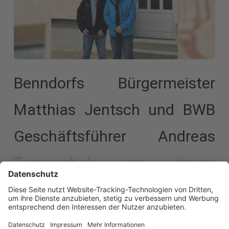
Benndorfs Bürgermeister
Matthias Jentsch und BWB
Geschäftsführer Andreas
Tomaschek vor einem
Thomas Müntzer-Wandbild
in der Benndorfer