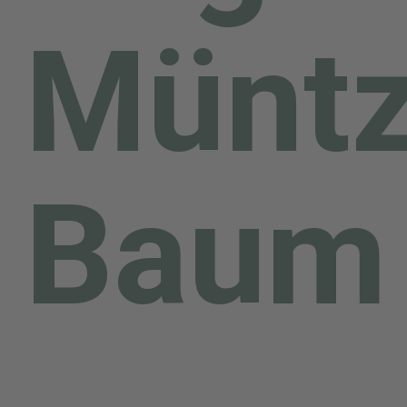
Müntz
Dann ran an die Kamera
oder das Smartphone -
machen Sie ein Foto von
Baum
dem Stück Thomas-
Müntzer-Geschichte (und
sich)!
Schicken Sie uns dieses