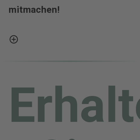
mitmachen!
In Ihrer Gemeinde gibt es
eine „Thomas Müntzer-
Straße“?
Erhal
Sie besitzen noch einen 5
Mark-Schein Notenbank
der DDR mit dem Bildnis
des Reformators?