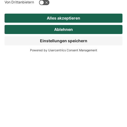
Betriebsleiter Uwe Treskow
Kaufmännische Leiterin Peggy
Junghans
Leiter Rettungsdienst Alexander
Marx
Ärztlicher Leiter Rettungsdienst
Mathias Rudzki